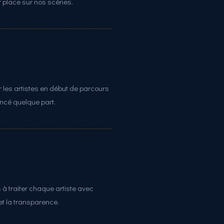
r place sur nos scènes.
es artistes en début de parcours
ncé quelque part.
 traiter chaque artiste avec
et la transparence.