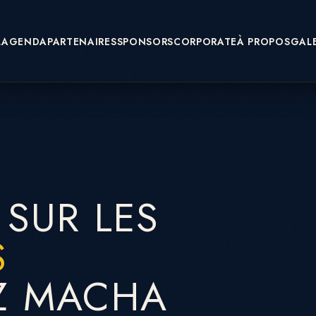
L
AGENDA
PARTENAIRES
SPONSORS
CORPORATE
À PROPOS
GALE
 SUR LES
S
Z MACHA