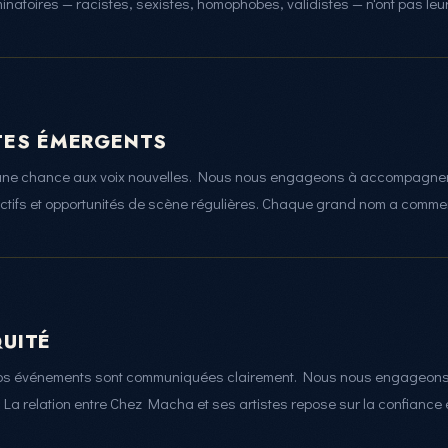
natoires — racistes, sexistes, homophobes, validistes — n'ont pas leu
TES ÉMERGENTS
ne chance aux voix nouvelles. Nous nous engageons à accompagner l
uctifs et opportunités de scène régulières. Chaque grand nom a comme
UITÉ
 nos événements sont communiquées clairement. Nous nous engageons à
é. La relation entre Chez Macha et ses artistes repose sur la confiance 