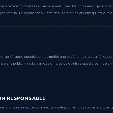
e à refléter la diversité du monde réel. Chez Macha s'engage active
âges, vécus. La scène est ouverte à tou·te·s celles et ceux qui ont quel
and-up. Chaque spectateur·rice mérite une expérience de qualité, dans 
ers le public — de la part des artistes ou d'autres spectateur·rice·s —
ION RESPONSABLE
e et la prise de risque comique. En contrepartie, nous rappelons que ce