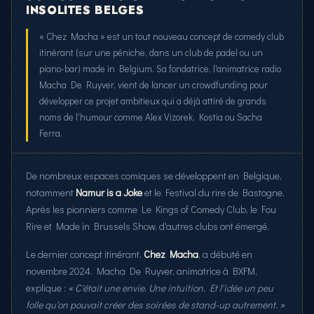
INSOLITES BELGES
« Chez Macha » est un tout nouveau concept de comedy club
itinérant (sur une péniche, dans un club de padel ou un
piano-bar) made in Belgium. Sa fondatrice, l'animatrice radio
Macha De Ruyver, vient de lancer un crowdfunding pour
développer ce projet ambitieux qui a déjà attiré de grands
noms de l'humour comme Alex Vizorek, Kostia ou Sacha
Ferra.
De nombreux espaces comiques se développent en Belgique,
notamment
Namur is a Joke
et le Festival du rire de Bastogne.
Après les pionniers comme Le Kings of Comedy Club, le Fou
Rire et Made in Brussels Show, d'autres clubs ont émergé.
Le dernier concept itinérant,
Chez Macha
, a débuté en
novembre 2024. Macha De Ruyver, animatrice à BXFM,
explique :
« C'était une envie. Une intuition. Et l'idée un peu
folle qu'on pouvait créer des soirées de stand-up autrement. »