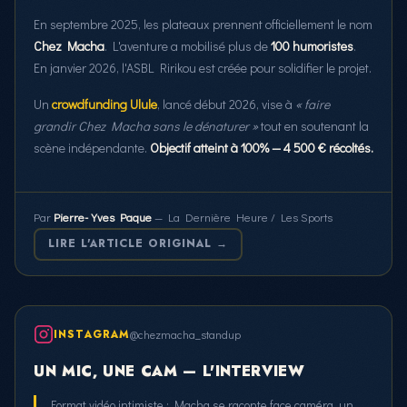
En septembre 2025, les plateaux prennent officiellement le nom
Chez Macha
. L'aventure a mobilisé plus de
100 humoristes
.
En janvier 2026, l'ASBL Ririkou est créée pour solidifier le projet.
Un
crowdfunding Ulule
, lancé début 2026, vise à
« faire
grandir Chez Macha sans le dénaturer »
tout en soutenant la
scène indépendante.
Objectif atteint à 100% — 4 500 € récoltés.
Par
Pierre-Yves Paque
— La Dernière Heure / Les Sports
LIRE L'ARTICLE ORIGINAL →
INSTAGRAM
@chezmacha_standup
UN MIC, UNE CAM — L'INTERVIEW
Format vidéo intimiste : Macha se raconte face caméra, un